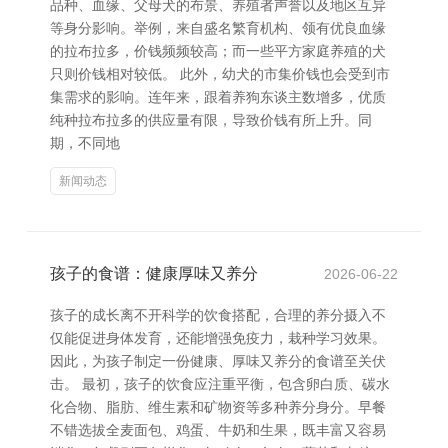
品种、血缘、父母犬的布景、养殖者声誉以及地区互异
等身分影响。举例，来自盛名繁育机构、领有优良血缘
的拉布拉多，价钱频频较高；而一些平方家庭养殖的犬
只则价钱相对较低。 此外，幼犬的市集价钱也会受到市
集需求的影响。连年来，跟着养狗东谈主数增多，优质
纯种拉布拉多的供应量有限，导致价钱有所上升。同
期，不同地
新闻动态
孩子的食谱：健康厚味又养分
2026-06-22
孩子的成长离不开科学的饮食搭配，合理的养分摄入不
仅能促进身体发育，还能增强免疫力，栽种学习效果。
因此，为孩子制定一份健康、厚味又养分的食谱至关伏
击。 最初，孩子的饮食应注重平衡，包含卵白质、碳水
化合物、脂肪、维生素和矿物资等多种养分身分。早餐
不错选拔全麦面包、鸡蛋、牛奶和生果，既丰富又容易