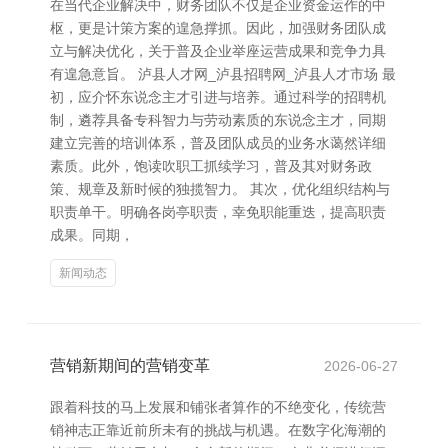
在当代企业解决中，财务团队不仅是企业资金运作的中
枢，更是计策方案的遑急撑抓。因此，加强财务团队成
立与解决优化，关于普及企业举座运营成果和竞争力具
有遑急意旨。 泸县人才网_泸县招聘网_泸县人才市场 最
初，应介怀东说念主才引进与培养。通过科学的招聘机
制，遴荐具备专科智力与劳动素质的东说念主才，同期
建立完善的培训体系，普及团队成员的业务水蔼然详细
素质。此外，饱读吹职工抓续学习，普及其对财务政
策、规章及新时候的独揽智力。 其次，优化组织结构与
职责单干。明确各岗亭职责，幸免职能重迭，提高职责
成果。同期，
新闻动态
营销新期间的营销变革
2026-06-27
跟着科技的马上发展和铺张者算作的不绝变化，传统营
销神志正靠近前所未有的挑战与机遇。在数字化海潮的