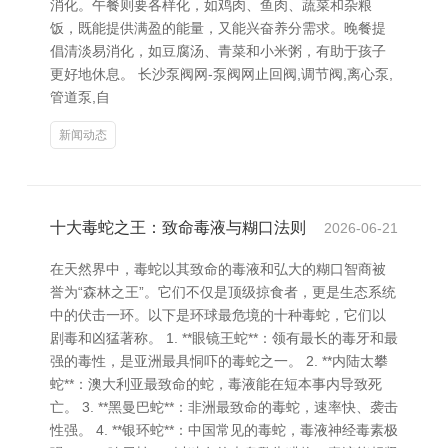
消化。午餐则要各样化，如鸡肉、鱼肉、蔬菜和杂粮
饭，既能提供满盈的能量，又能兴奋养分需求。晚餐提
倡清淡易消化，如豆腐汤、青菜和小米粥，有助于孩子
更好地休息。 长沙泵阀网-泵阀网止回阀,调节阀,离心泵,
管道泵,自
新闻动态
十大毒蛇之王：致命毒液与糊口法则
2026-06-21
在天然界中，毒蛇以其致命的毒液和弘大的糊口智商被
誉为“森林之王”。它们不仅是顶级掠食者，更是生态系统
中的伏击一环。以下是环球最危境的十种毒蛇，它们以
剧毒和凶猛著称。 1. **眼镜王蛇**：领有最长的毒牙和最
强的毒性，是亚洲最具恫吓的毒蛇之一。 2. **内陆太攀
蛇**：澳大利亚最致命的蛇，毒液能在短本事内导致死
亡。 3. **黑曼巴蛇**：非洲最致命的毒蛇，速率快、袭击
性强。 4. **银环蛇**：中国常见的毒蛇，毒液神经毒素极