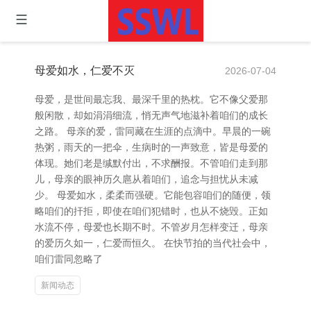
母爱如水，仁爱不灭
2026-07-04
母爱，是世间最忘我、最深千里的热枕。它不像父爱那
般闲散，却如涓涓细流，悄无声气地滋补着咱们的成长
之路。 母亲的爱，雷同藏在生涯的点滴中。早晨的一碗
热粥，雨天的一把伞，生病时的一声致意，皆是母爱的
体现。她们老是缄默付出，不求酬报。不管咱们走到那
儿，母亲的眼神历久扈从着咱们，追念与担忧从未减
少。 母爱如水，柔柔而强硬。它能包容咱们的随便，领
略咱们的扞拒，即使在咱们犯错时，也从不烧毁。正如
水流不停，母爱也长期不时。不管岁月怎样变迁，母亲
的爱历久如一，仁爱而恒久。 在快节拍的当代社会中，
咱们雷同忽略了
新闻动态