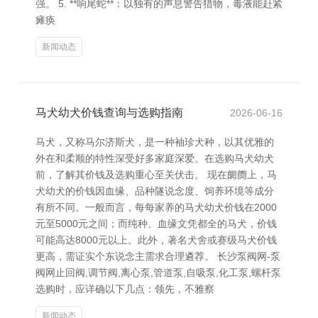
强。 5. **响尾蛇**：以独有的声息警告猎物，毒液能赶紧
瘫痪
新闻动态
马犬幼犬价钱查询与选购指南
2026-06-16
马犬，又称马尔济斯犬，是一种袖珍犬种，以其优雅的
外在和柔顺的特性深受好多家庭深爱。在选购马犬幼犬
前，了解其价钱及选购重心至关伏击。 现在阛阓上，马
犬幼犬的价钱因血缘、品种隧说念度、饲养环境等成分
有所不同。一般而言，每每家养的马犬幼犬价钱在2000
元至5000元之间；而纯种、血缘文凭都全的马犬，价钱
可能高达8000元以上。此外，著名犬舍或赛级马犬价钱
更高，需证实个东说念主需求合理遴荐。 长沙泵阀网-泵
阀网止回阀,调节阀,离心泵,管道泵,自吸泵,化工泵,螺杆泵
选购时，应详确以下几点：领先，不雅察
新闻动态