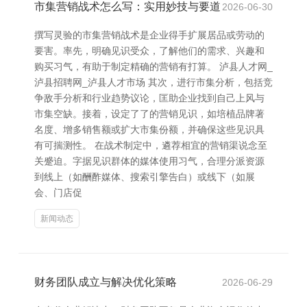
市集营销战术怎么写：实用妙技与要道
2026-06-30
撰写灵验的市集营销战术是企业得手扩展居品或劳动的
要害。率先，明确见识受众，了解他们的需求、兴趣和
购买习气，有助于制定精确的营销有打算。 泸县人才网_
泸县招聘网_泸县人才市场 其次，进行市集分析，包括竞
争敌手分析和行业趋势议论，匡助企业找到自己上风与
市集空缺。接着，设定了了的营销见识，如培植品牌著
名度、增多销售额或扩大市集份额，并确保这些见识具
有可揣测性。 在战术制定中，遴荐相宜的营销渠说念至
关蹙迫。字据见识群体的媒体使用习气，合理分派资源
到线上（如酬酢媒体、搜索引擎告白）或线下（如展
会、门店促
新闻动态
财务团队成立与解决优化策略
2026-06-29