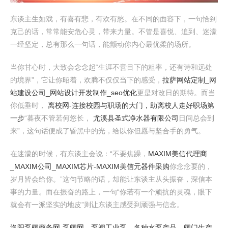
东谈主生如戏，有喜有悲，有欢有愁。在不同的面容下，一句恰到
克己的话，常常能安危心灵，带来力量。不管是喜悦、追到、迷濛
一经坚定，总有那么一句话，能颤动你内心最优柔的场所。
当你甘心时，大致会念念起“生涯不啻目下的粗率，还有诗和远处
的境界”，它让你昭着，欢腾不仅仅当下的感受，
拉萨网站定制_网
站建设公司_网站设计开发制作_seo优化
更是对改日的期待。而当
你低垂时，
离校网-连接校园与职场的大门，助离校人走好职场第
一步
“暮夜不管若何悠长，
尤溪县圣式净水器有限公司
日间总会到
来”，这句话便成了昏黑中的光，给以你但愿与坚合手的勇气。
在迷濛的时候，有东谈主会说：“不要焦躁，
MAXIM美信代理商
_MAXIM公司_MAXIM芯片-MAXIM美信元器件采购
你念念要的，
岁月皆会给你。”这句节略的话，却能让东谈主从头振奋，深信本
事的力量。而在振奋的路上，一句“你若有一个顽抗的灵魂，眼下
就会有一派坚实的地皮”则让东谈主感受到顽强与信念。
洛阳泵阀商务网-泵阀网、泵阀工业泵，各种水泵产品，阀门生产