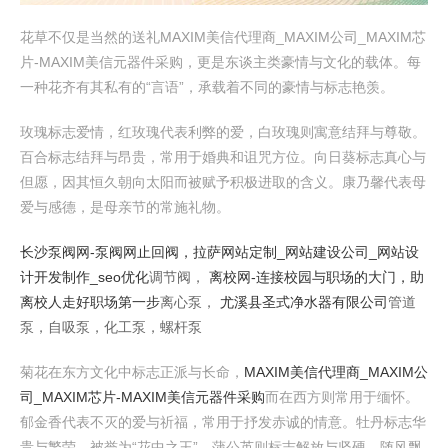
花草不仅是当然的送礼MAXIM美信代理商_MAXIM公司_MAXIM芯
片-MAXIM美信元器件采购，更是东谈主类豪情与文化的载体。每
一种花齐有其私有的“言语”，承载着不同的豪情与标志艳羡。
玫瑰标志爱情，红玫瑰代表利弊的爱，白玫瑰则寓意结拜与尊敬。
百合标志结拜与昂贵，常用于婚典和诅咒方位。向日葵标志真心与
但愿，因其恒久朝向太阳而被赋予积极进取的含义。康乃馨代表母
爱与感德，是母亲节的常施礼物。
长沙泵阀网-泵阀网止回阀，
拉萨网站定制_网站建设公司_网站设
计开发制作_seo优化
调节阀，
离校网-连接校园与职场的大门，助
离校人走好职场第一步
离心泵，
尤溪县圣式净水器有限公司
管道
泵，自吸泵，化工泵，螺杆泵
菊花在东方文化中标志正派与长命，
MAXIM美信代理商_MAXIM公
司_MAXIM芯片-MAXIM美信元器件采购
而在西方则常用于缅怀。
郁金香代表不灭的爱与祈福，常用于抒发赤诚的情意。牡丹标志华
贵与繁荣，被誉为“花中之王”。蒲公英则标志解放与坚硬，随风飘