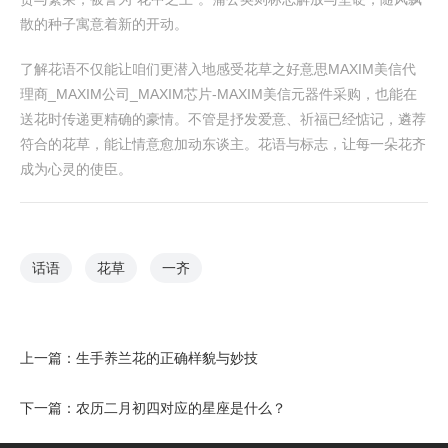
散的种子寓意着新的开动。
了解花语不仅能让咱们更潜入地感受花草之好意思MAXIM美信代
理商_MAXIM公司_MAXIM芯片-MAXIM美信元器件采购，也能在
送花时传递更精确的豪情。不管是抒发爱意、祈福已经惦记，遴荐
符合的花草，能让情意愈加动东谈主。花语与标志，让每一朵花齐
成为心灵的使臣。
话语
花草
一齐
上一篇：
生手养兰花的正确样貌与妙技
下一篇：
农历二月初四对应的星座是什么？