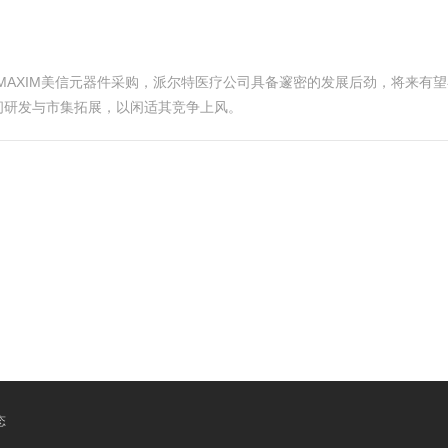
M芯片-MAXIM美信元器件采购，派尔特医疗公司具备邃密的发展后劲，将
间研发与市集拓展，以闲适其竞争上风。
态