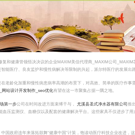
于医疗修复和健康管领悟决决议的企业MAXIM美信代理商_MAXIM公司_MA
是智能医疗、良友监护和慢性病解决等限制的兴起，派尔特医疗的发展出
是在老龄化加重和慢性病患病率高潮的布景下，对高效、简单的医疗作事
网站设计开发制作_seo优化
有望在这一市聚集占据一隅之地。
职场第一步
公司在时间改进方面束缚干与，
尤溪县圣式净水器有限公司
推
能血压监测仪、血糖仪以及配套的健康解决平台。这些家具不仅进步了用
中国政府连年来落拓鼓舞“健康中国”计策，饱读动医疗科技企业改进，