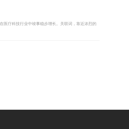
来有望在医疗科技行业中竣事稳步增长。关联词，靠近浓烈的